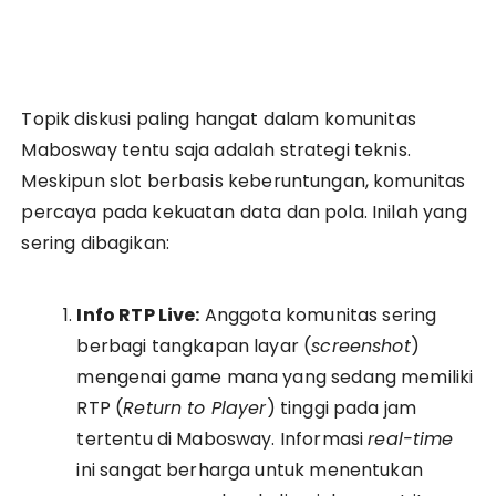
Topik diskusi paling hangat dalam komunitas
Mabosway tentu saja adalah strategi teknis.
Meskipun slot berbasis keberuntungan, komunitas
percaya pada kekuatan data dan pola. Inilah yang
sering dibagikan:
Info RTP Live:
Anggota komunitas sering
berbagi tangkapan layar (
screenshot
)
mengenai game mana yang sedang memiliki
RTP (
Return to Player
) tinggi pada jam
tertentu di Mabosway. Informasi
real-time
ini sangat berharga untuk menentukan