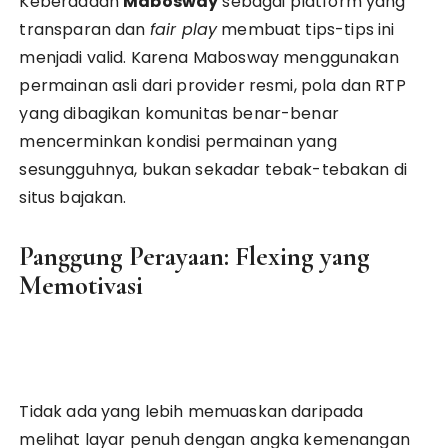
Keberadaan
Mabosway
sebagai platform yang
transparan dan
fair play
membuat tips-tips ini
menjadi valid. Karena Mabosway menggunakan
permainan asli dari provider resmi, pola dan RTP
yang dibagikan komunitas benar-benar
mencerminkan kondisi permainan yang
sesungguhnya, bukan sekadar tebak-tebakan di
situs bajakan.
Panggung Perayaan: Flexing yang
Memotivasi
Tidak ada yang lebih memuaskan daripada
melihat layar penuh dengan angka kemenangan