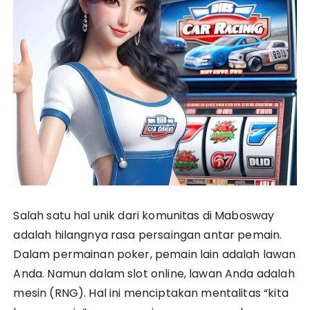
Salah satu hal unik dari komunitas di Mabosway
adalah hilangnya rasa persaingan antar pemain.
Dalam permainan poker, pemain lain adalah lawan
Anda. Namun dalam slot online, lawan Anda adalah
mesin (RNG). Hal ini menciptakan mentalitas “kita