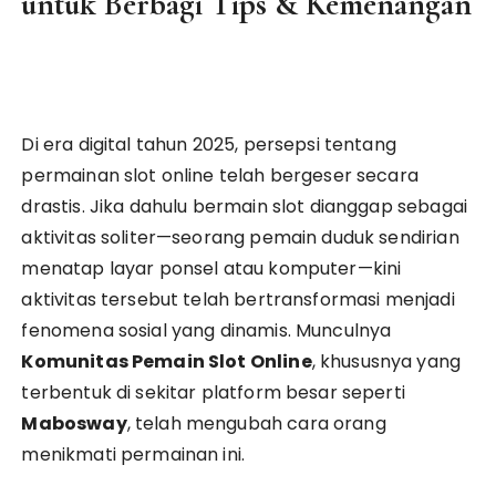
untuk Berbagi Tips & Kemenangan
Di era digital tahun 2025, persepsi tentang
permainan slot online telah bergeser secara
drastis. Jika dahulu bermain slot dianggap sebagai
aktivitas soliter—seorang pemain duduk sendirian
menatap layar ponsel atau komputer—kini
aktivitas tersebut telah bertransformasi menjadi
fenomena sosial yang dinamis. Munculnya
Komunitas Pemain Slot Online
, khususnya yang
terbentuk di sekitar platform besar seperti
Mabosway
, telah mengubah cara orang
menikmati permainan ini.