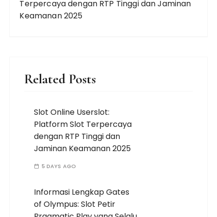
Terpercaya dengan RTP Tinggi dan Jaminan
Keamanan 2025
Related Posts
Slot Online Userslot:
Platform Slot Terpercaya
dengan RTP Tinggi dan
Jaminan Keamanan 2025
5 DAYS AGO
Informasi Lengkap Gates
of Olympus: Slot Petir
Pragmatic Play yang Selalu