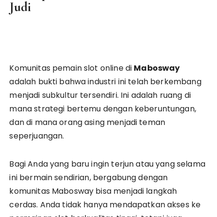
Judi
Komunitas pemain slot online di
Mabosway
adalah bukti bahwa industri ini telah berkembang
menjadi subkultur tersendiri. Ini adalah ruang di
mana strategi bertemu dengan keberuntungan,
dan di mana orang asing menjadi teman
seperjuangan.
Bagi Anda yang baru ingin terjun atau yang selama
ini bermain sendirian, bergabung dengan
komunitas Mabosway bisa menjadi langkah
cerdas. Anda tidak hanya mendapatkan akses ke