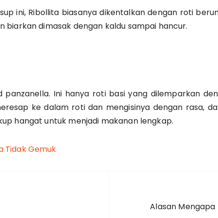
 sup ini, Ribollita biasanya dikentalkan dengan roti be
n biarkan dimasak dengan kaldu sampai hancur.
ad panzanella. Ini hanya roti basi yang dilemparkan
t meresap ke dalam roti dan mengisinya dengan rasa, 
kup hangat untuk menjadi makanan lengkap.
ia Tidak Gemuk
Alasan Mengapa 