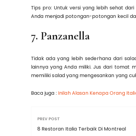
Tips pro: Untuk versi yang lebih sehat dari
Anda menjadi potongan-potongan kecil da
7. Panzanella
Tidak ada yang lebih sederhana dari sal
lainnya yang Anda miliki. Jus dari toma
memiliki salad yang mengesankan yang cu
Baca juga :
Inilah Alasan Kenapa Orang Ital
PREV POST
8 Restoran Italia Terbaik Di Montreal