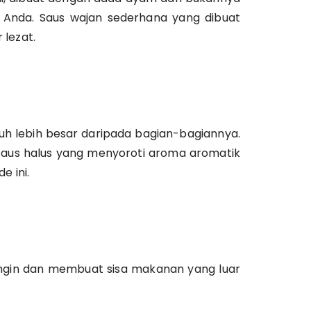
 Anda. Saus wajan sederhana yang dibuat
lezat.
auh lebih besar daripada bagian-bagiannya.
saus halus yang menyoroti aroma aromatik
e ini.
ingin dan membuat sisa makanan yang luar