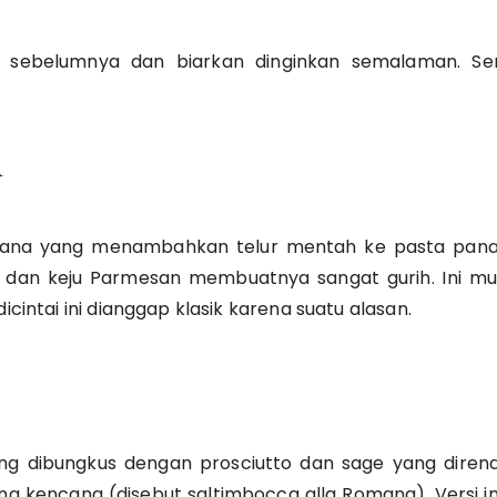
 sebelumnya dan biarkan dinginkan semalaman. Se
a
hana yang menambahkan telur mentah ke pasta pana
 dan keju Parmesan membuatnya sangat gurih. Ini mun
icintai ini dianggap klasik karena suatu alasan.
ang dibungkus dengan prosciutto dan sage yang dire
ng kencang (disebut saltimbocca alla Romana). Versi 