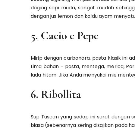
daging sapi muda, sangat mudah sehingg
dengan jus lemon dan kaldu ayam menyat
5. Cacio e Pepe
Mirip dengan carbonara, pasta klasik ini 
Lima bahan – pasta, mentega, merica, Pa
lada hitam. Jika Anda menyukai mie mentega
6. Ribollita
Sup Tuscan yang sedap ini sarat dengan 
biasa (sebenarnya sering disajikan pada ha