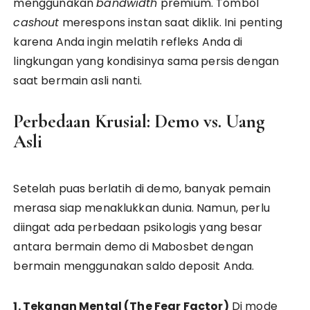
menggunakan
bandwidth
premium. Tombol
cashout
merespons instan saat diklik. Ini penting
karena Anda ingin melatih refleks Anda di
lingkungan yang kondisinya sama persis dengan
saat bermain asli nanti.
Perbedaan Krusial: Demo vs. Uang
Asli
Setelah puas berlatih di demo, banyak pemain
merasa siap menaklukkan dunia. Namun, perlu
diingat ada perbedaan psikologis yang besar
antara bermain demo di Mabosbet dengan
bermain menggunakan saldo deposit Anda.
1. Tekanan Mental (The Fear Factor)
Di mode