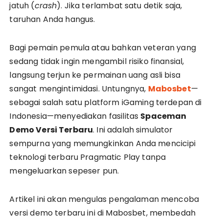
jatuh (
crash
). Jika terlambat satu detik saja,
taruhan Anda hangus.
Bagi pemain pemula atau bahkan veteran yang
sedang tidak ingin mengambil risiko finansial,
langsung terjun ke permainan uang asli bisa
sangat mengintimidasi. Untungnya,
Mabosbet
—
sebagai salah satu platform iGaming terdepan di
Indonesia—menyediakan fasilitas
Spaceman
Demo Versi Terbaru
. Ini adalah simulator
sempurna yang memungkinkan Anda mencicipi
teknologi terbaru Pragmatic Play tanpa
mengeluarkan sepeser pun.
Artikel ini akan mengulas pengalaman mencoba
versi demo terbaru ini di Mabosbet, membedah