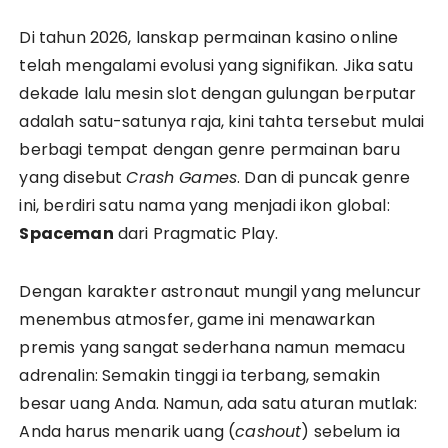
Di tahun 2026, lanskap permainan kasino online
telah mengalami evolusi yang signifikan. Jika satu
dekade lalu mesin slot dengan gulungan berputar
adalah satu-satunya raja, kini tahta tersebut mulai
berbagi tempat dengan genre permainan baru
yang disebut
Crash Games
. Dan di puncak genre
ini, berdiri satu nama yang menjadi ikon global:
Spaceman
dari Pragmatic Play.
Dengan karakter astronaut mungil yang meluncur
menembus atmosfer, game ini menawarkan
premis yang sangat sederhana namun memacu
adrenalin: Semakin tinggi ia terbang, semakin
besar uang Anda. Namun, ada satu aturan mutlak:
Anda harus menarik uang (
cashout
) sebelum ia