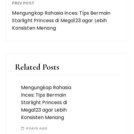
PREV POST
Mengungkap Rahasia Inces: Tips Bermain
Starlight Princess di Mega123 agar Lebih
Konsisten Menang
Related Posts
Mengungkap Rahasia
Inces: Tips Bermain
Starlight Princess di
Mega123 agar Lebih
Konsisten Menang
4 DAYS AGO