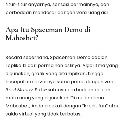
fitur-fitur anyarnya, sensasi bermainnya, dan
perbedaan mendasar dengan versi uang asli.
Apa Itu Spaceman Demo di
Mabosbet?
Secara sederhana, Spaceman Demo adalah
replika 1:1 dari permainan aslinya. Algoritma yang
digunakan, grafik yang ditampilkan, hingga
kecepatan servernya sama persis dengan versi
Real Money
. Satu-satunya perbedaan adalah
mata uang yang digunakan. Di mode demo
Mabosbet, Anda dibekali dengan “kredit fun” atau
saldo virtual yang tidak terbatas.