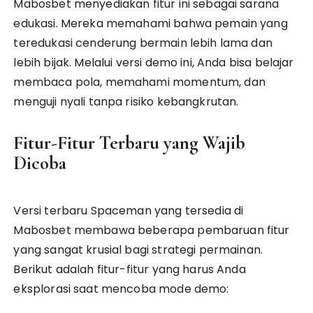
Mabosbet menyediakan fitur ini sebagai sarana
edukasi. Mereka memahami bahwa pemain yang
teredukasi cenderung bermain lebih lama dan
lebih bijak. Melalui versi demo ini, Anda bisa belajar
membaca pola, memahami momentum, dan
menguji nyali tanpa risiko kebangkrutan.
Fitur-Fitur Terbaru yang Wajib
Dicoba
Versi terbaru Spaceman yang tersedia di
Mabosbet membawa beberapa pembaruan fitur
yang sangat krusial bagi strategi permainan.
Berikut adalah fitur-fitur yang harus Anda
eksplorasi saat mencoba mode demo: